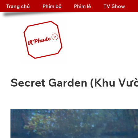
Trang chủ
Phim bộ
Phim lẻ
TV Show
Secret Garden (Khu Vườ