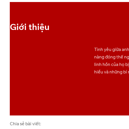
OneDrive
4
Giới thiệu
OneDrive
5
OneDrive
6
Tình yêu giữa anh
nàng đóng thế ng
OneDrive
7
linh hồn của họ b
hiểu và những bí 
OneDrive
8
Chia sẻ bài viết: