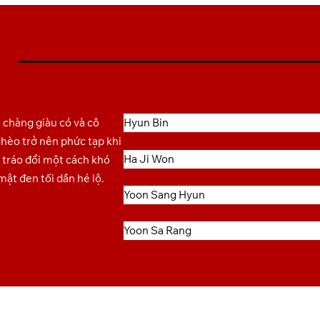
 chàng giàu có và cô
Hyun Bin
hèo trở nên phức tạp khi
Ha Ji Won
ị tráo đổi một cách khó
mật đen tối dần hé lộ.
Yoon Sang Hyun
Yoon Sa Rang