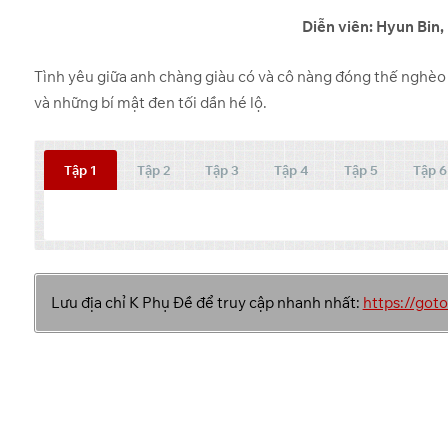
Diễn viên: Hyun Bin
Tình yêu giữa anh chàng giàu có và cô nàng đóng thế nghèo t
và những bí mật đen tối dần hé lộ.
Tập 1
Tập 2
Tập 3
Tập 4
Tập 5
Tập 6
Tập
Link 1
Lưu địa chỉ K Phụ Đề để truy cập nhanh nhất:
https://go
OneDrive
1
OneDrive
2
OneDrive
3