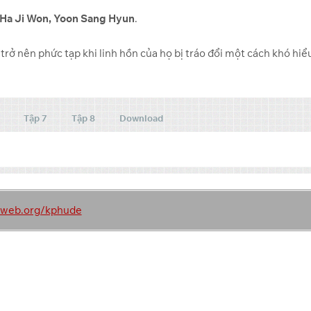
, Ha Ji Won, Yoon Sang Hyun
.
rở nên phức tạp khi linh hồn của họ bị tráo đổi một cách khó hiể
Tập 7
Tập 8
Download
Link 2
Link 3
toweb.org/kphude