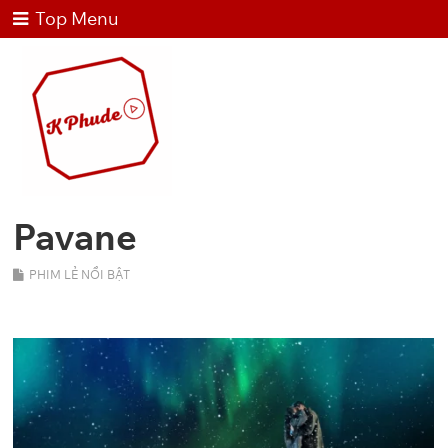
Top Menu
Pavane
PHIM LẺ NỔI BẬT