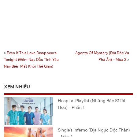
«
Even If This Love Disappears
Agents Of Mystery (Đội Đặc Vụ
Tonight (Đêm Nay Dẫu Tình Yêu
Phá Án) – Mùa 2
»
Này Biến Mất Khỏi Thế Gian)
XEM NHIỀU
Hospital Playlist (Những Bác Sĩ Tài
Hoa) – Phần 1
Single’s Inferno (Địa Ngục Độc Thân)
– Mùa 1