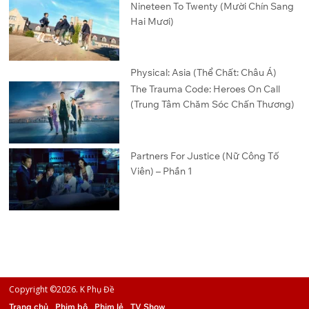
Nineteen To Twenty (Mười Chín Sang
Hai Mươi)
Physical: Asia (Thể Chất: Châu Á)
The Trauma Code: Heroes On Call
(Trung Tâm Chăm Sóc Chấn Thương)
Partners For Justice (Nữ Công Tố
Viên) – Phần 1
Copyright ©2026. K Phụ Đề
Trang chủ
Phim bộ
Phim lẻ
TV Show