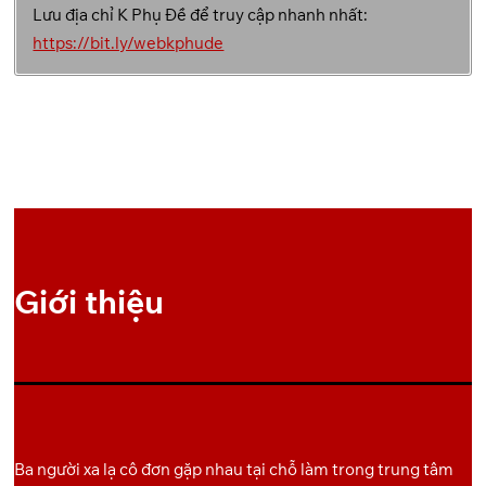
Lưu địa chỉ K Phụ Đề để truy cập nhanh nhất:
Pixeldrain
OneDrive
1
https://bit.ly/webkphude
Giới thiệu
Ba người xa lạ cô đơn gặp nhau tại chỗ làm trong trung tâm