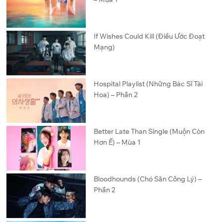
If Wishes Could Kill (Điều Ước Đoạt
Mạng)
Hospital Playlist (Những Bác Sĩ Tài
Hoa) – Phần 2
Better Late Than Single (Muộn Còn
Hơn Ế) – Mùa 1
Bloodhounds (Chó Săn Công Lý) –
Phần 2