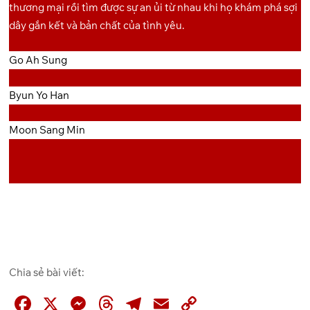
thương mại rồi tìm được sự an ủi từ nhau khi họ khám phá sợi
dây gắn kết và bản chất của tình yêu.
Go Ah Sung
Byun Yo Han
Moon Sang Min
Chia sẻ bài viết:
F
X
M
T
T
E
C