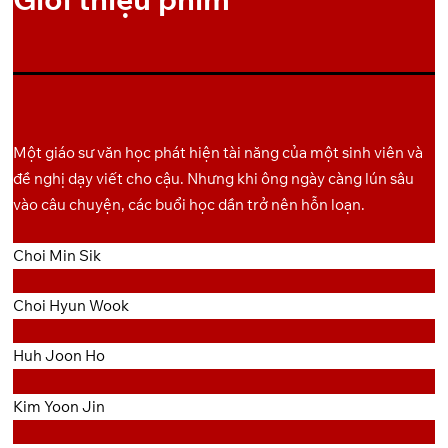
Backup
GoFile
Pixeldrain
5
Link
Backup
GoFile
Pixeldrain
6
Link
Một giáo sư văn học phát hiện tài năng của một sinh viên và
đề nghị dạy viết cho cậu. Nhưng khi ông ngày càng lún sâu
vào câu chuyện, các buổi học dần trở nên hỗn loạn.
Choi Min Sik
Choi Hyun Wook
Huh Joon Ho
Kim Yoon Jin