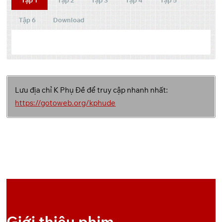
Tập 6
Download
Tập
Link 1
Link 2
Link 3
Lưu địa chỉ K Phụ Đề để truy cập nhanh nhất:
Backup
GoFile
Pixeldrain
1
Link
https://gotoweb.org/kphude
Backup
GoFile
Pixeldrain
2
Link
Backup
GoFile
Pixeldrain
3
Link
Backup
GoFile
Pixeldrain
4
Link
Giới thiệu phim