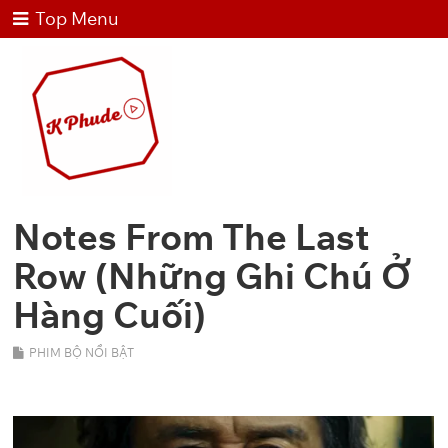
Top Menu
Notes From The Last
Row (Những Ghi Chú Ở
Hàng Cuối)
PHIM BỘ NỔI BẬT