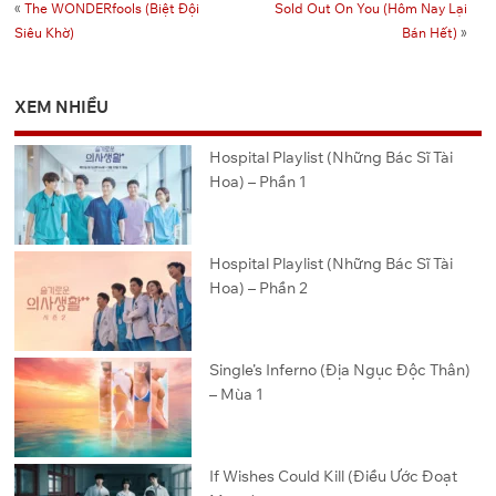
«
The WONDERfools (Biệt Đội
Sold Out On You (Hôm Nay Lại
Siêu Khờ)
Bán Hết)
»
XEM NHIỀU
Hospital Playlist (Những Bác Sĩ Tài
Hoa) – Phần 1
Hospital Playlist (Những Bác Sĩ Tài
Hoa) – Phần 2
Single’s Inferno (Địa Ngục Độc Thân)
– Mùa 1
If Wishes Could Kill (Điều Ước Đoạt