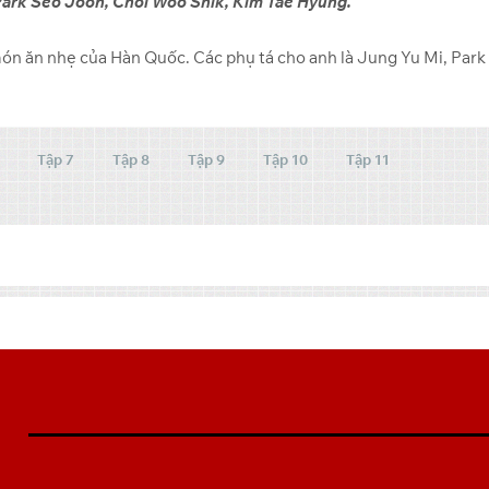
 Park Seo Joon, Choi Woo Shik, Kim Tae Hyung.
ón ăn nhẹ của Hàn Quốc. Các phụ tá cho anh là Jung Yu Mi, Park
Tập 7
Tập 8
Tập 9
Tập 10
Tập 11
AM-OoKF97q” account=”105332899639721084973″
est” search=”0″ filelayout=”list” hoverthumbs=”0″ allow_switch_view=”0″
″ previewrole=”none” ]