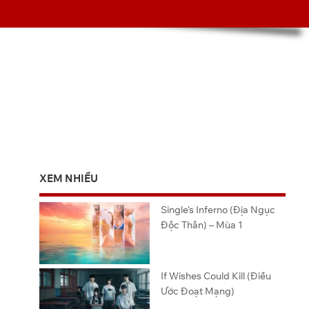
XEM NHIỀU
Single’s Inferno (Địa Ngục
Độc Thân) – Mùa 1
If Wishes Could Kill (Điều
Ước Đoạt Mạng)