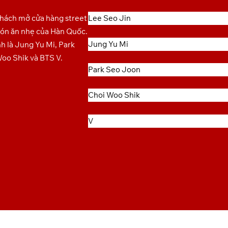
thách mở cửa hàng street
Lee Seo Jin
ón ăn nhẹ của Hàn Quốc.
Jung Yu Mi
h là Jung Yu Mi, Park
oo Shik và BTS V.
Park Seo Joon
Choi Woo Shik
V