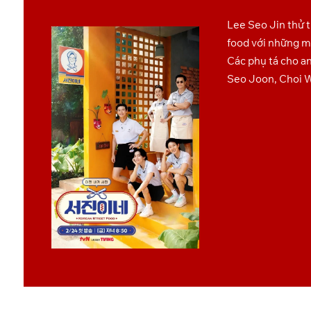
Lee Seo Jin thử 
food với những m
Các phụ tá cho an
Seo Joon, Choi W