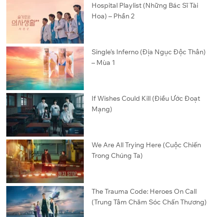
Hospital Playlist (Những Bác Sĩ Tài
Hoa) – Phần 2
Single’s Inferno (Địa Ngục Độc Thân)
– Mùa 1
If Wishes Could Kill (Điều Ước Đoạt
Mạng)
We Are All Trying Here (Cuộc Chiến
Trong Chúng Ta)
The Trauma Code: Heroes On Call
(Trung Tâm Chăm Sóc Chấn Thương)