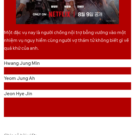
Một đặc vụ nay là người chồng nội trợ bỗng vướng vào một
nhiệm vụ nguy hiểm cùng người vợ thám tử không biết gì về
quá khứ của anh.
Hwang Jung Min
Yeom Jung Ah
Jeon Hye Jin