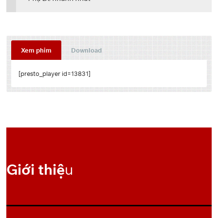
Xem phim
Download
[presto_player id=13831]
Link dự phòng:
Download
[useyourdrive mode=”files”
dir=”14trdzzOGME4olMhXXw5RZ4W0-Xo4S1rm”
account=”105332899639721084973″
viewrole=”administrator|editor|author|contributor|subscriber|
guest” search=”0″ filelayout=”list” hoverthumbs=”0″
Giới thiệ
u
allow_switch_view=”0″ filedate=”0″ showbreadcrumb=”0″
lightboxthumbs=”0″ lightboxnavigation=”0″
previewrole=”none” ]