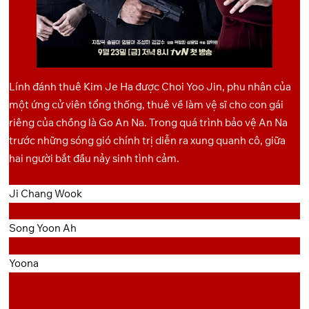
Lính đánh thuê Kim Je Ha được Choi Yoo Jin, phu nhân của
một ứng cử viên tổng thống, thuê về làm vệ sĩ cho con gái
riêng của chồng là Go An Na. Trong quá trình bảo vệ An Na
trước những sóng gió chính trị diễn ra xung quanh cô, giữa
hai người bắt đầu nảy sinh tình cảm.
Ji Chang Wook
Song Yoon Ah
Yoona