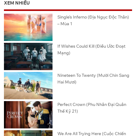
XEM NHIỀU
Single’s Inferno (Địa Ngục Độc Thân)
– Mùa 1
If Wishes Could Kill (Điều Ước Đoạt
Mạng)
Nineteen To Twenty (Mười Chín Sang
Hai Mươi)
Perfect Crown (Phu Nhân Đại Quân
Thế Kỷ 21)
We Are All Trying Here (Cuộc Chiến