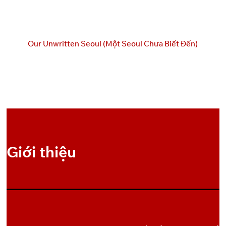
OneDrive
6
OneDrive
7
Our Unwritten Seoul (Một Seoul Chưa Biết Đến)
OneDrive
8
OneDrive
9
OneDrive
10
Giới thiệu