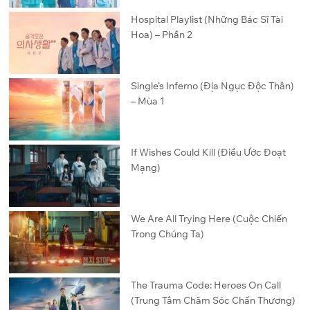
Hospital Playlist (Những Bác Sĩ Tài
Hoa) – Phần 2
Single’s Inferno (Địa Ngục Độc Thân)
– Mùa 1
If Wishes Could Kill (Điều Ước Đoạt
Mạng)
We Are All Trying Here (Cuộc Chiến
Trong Chúng Ta)
The Trauma Code: Heroes On Call
(Trung Tâm Chăm Sóc Chấn Thương)