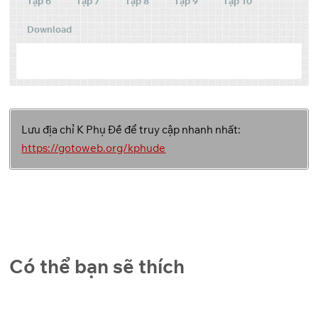
Tập 6
Tập 7
Tập 8
Tập 9
Tập 10
Download
Tập
Link 1
Link 2
Link 3
Lưu địa chỉ K Phụ Đề để truy cập nhanh nhất:
OneDrive
1
https://gotoweb.org/kphude
OneDrive
2
OneDrive
3
OneDrive
4
Có thể bạn sẽ thích
OneDrive
5