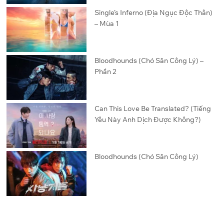
Single’s Inferno (Địa Ngục Độc Thân)
– Mùa 1
Bloodhounds (Chó Săn Công Lý) –
Phần 2
Can This Love Be Translated? (Tiếng
Yêu Này Anh Dịch Được Không?)
Bloodhounds (Chó Săn Công Lý)