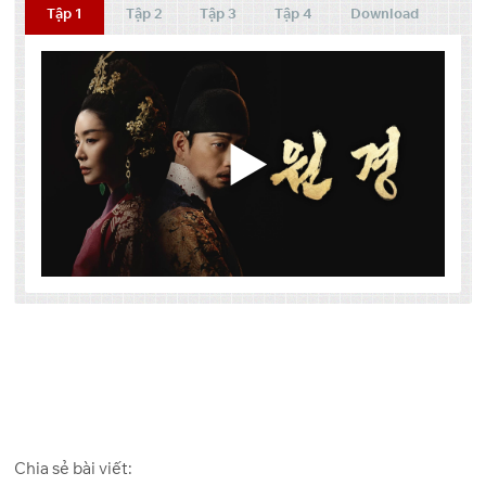
Tập 1
Tập 2
Tập 3
Tập 4
Download
Tập
Link 1
Link 2
Link 3
One
Google
Pixeldrain
1
Drive
Drive
One
Google
Pixeldrain
Chia sẻ bài viết:
2
Drive
Drive