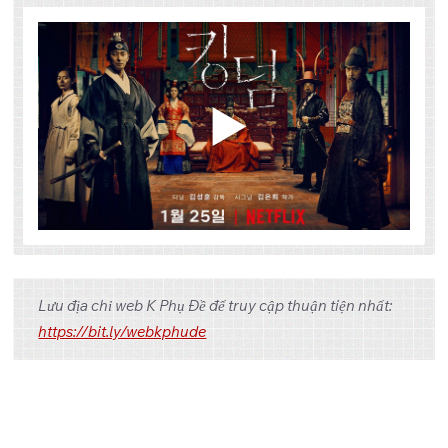
Tập
Link 1
Link 2
Link 3
Lưu địa chỉ web K Phụ Đề để truy cập thuận tiện nhất:
One
Google
Pixeldrain
https://bit.ly/webkphude
1
Drive
Drive
One
Google
Pixeldrain
2
Drive
Drive