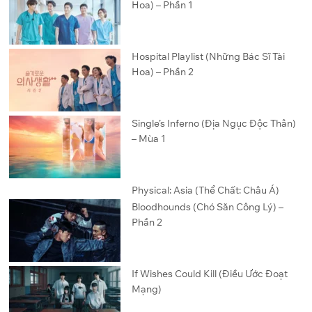
Hoa) – Phần 1
Hospital Playlist (Những Bác Sĩ Tài
Hoa) – Phần 2
Single’s Inferno (Địa Ngục Độc Thân)
– Mùa 1
Physical: Asia (Thể Chất: Châu Á)
Bloodhounds (Chó Săn Công Lý) –
Phần 2
If Wishes Could Kill (Điều Ước Đoạt
Mạng)