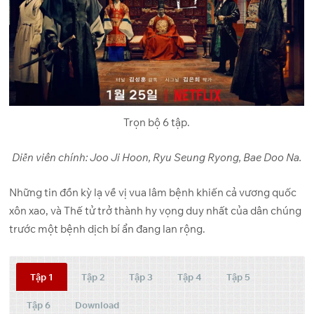
Trọn bộ 6 tập.
Diễn viên chính: Joo Ji Hoon, Ryu Seung Ryong, Bae Doo Na.
Những tin đồn kỳ lạ về vị vua lâm bệnh khiến cả vương quốc
xôn xao, và Thế tử trở thành hy vọng duy nhất của dân chúng
trước một bệnh dịch bí ẩn đang lan rộng.
Tập 1
Tập 2
Tập 3
Tập 4
Tập 5
Tập 6
Download