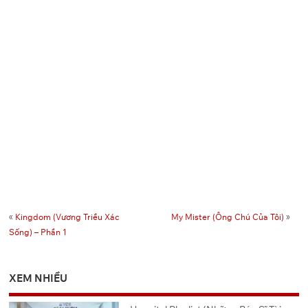
«
Kingdom (Vương Triều Xác
My Mister (Ông Chú Của Tôi)
»
Sống) – Phần 1
XEM NHIỀU