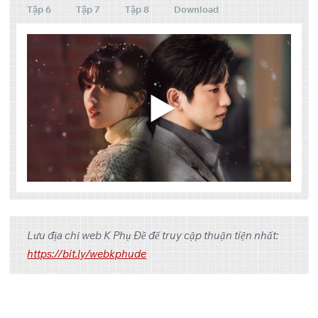
Tập 6
Tập 7
Tập 8
Download
Tập
Link 1
Link 2
Link 3
Lưu địa chỉ web K Phụ Đề để truy cập thuận tiện nhất:
One
Google
Pixeldrain
https://bit.ly/webkphude
1
Drive
Drive
One
Google
Pixeldrain
2
Drive
Drive