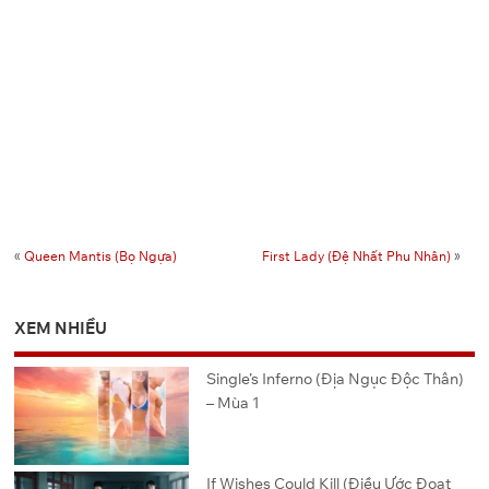
«
Queen Mantis (Bọ Ngựa)
First Lady (Đệ Nhất Phu Nhân)
»
XEM NHIỀU
Single’s Inferno (Địa Ngục Độc Thân)
– Mùa 1
If Wishes Could Kill (Điều Ước Đoạt