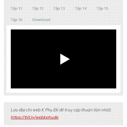
Tập 11
Tập 12
Tập 13
Tập 14
Tập 15
Tập 16
Download
Tập
Link 1
Link 2
Link 3
Lưu địa chỉ web K Phụ Đề để truy cập thuận tiện nhất:
OneDrive
Pixeldrain
1
https://bit.ly/webkphude