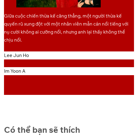
OneDrive
Pixeldrain
10
Giữa cuộc chiến thừa kế căng thẳng, một người thừa kế
OneDrive
Pixeldrain
11
quyến rũ xung đột với một nhân viên mẫn cán nổi tiếng với
nụ cười không ai cưỡng nổi, nhưng anh lại thấy không thể
OneDrive
Pixeldrain
12
chịu nổi.
OneDrive
Pixeldrain
13
Lee Jun Ho
OneDrive
Pixeldrain
14
Im Yoon A
OneDrive
Pixeldrain
15
OneDrive
Pixeldrain
16
Có thể bạn sẽ thích