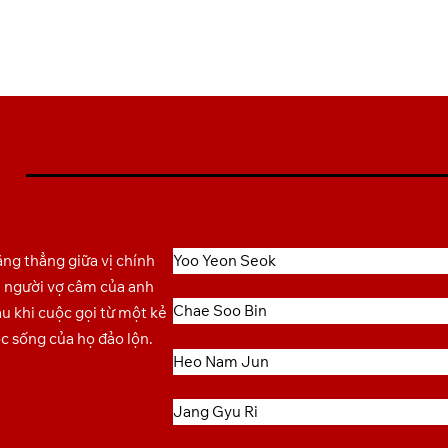
ng thẳng giữa vị chính
Yoo Yeon Seok
và người vợ câm của anh
Chae Soo Bin
au khi cuộc gọi từ một kẻ
c sống của họ đảo lộn.
Heo Nam Jun
Jang Gyu Ri