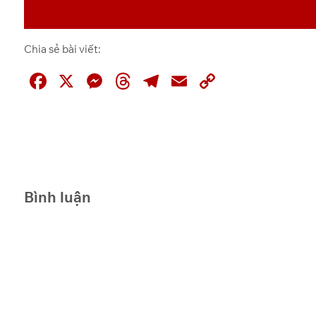
OneDrive
11
Chia sẻ bài viết:
OneDrive
12
F
X
M
T
T
E
C
a
e
hr
el
m
o
c
ss
e
e
ai
p
e
e
a
gr
l
y
b
n
d
a
Li
o
g
s
m
n
Bình luận
o
er
k
k