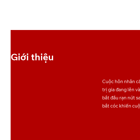
OneDrive
2
OneDrive
3
OneDrive
4
OneDrive
5
Giới thiệu
OneDrive
6
Cuộc hôn nhân că
OneDrive
7
trị gia đang lên 
bắt đầu rạn nứt s
OneDrive
8
bắt cóc khiến cuộ
OneDrive
9
OneDrive
10