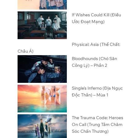
If Wishes Could Kill (Điều
Ước Đoạt Mạng)
Physical: Asia (Thể Chất:
Châu Á)
Bloodhounds (Chó Săn
Công Lý) – Phần 2
Single’s Inferno (Địa Ngục
Độc Thân) – Mùa 1
The Trauma Code: Heroes
On Call (Trung Tâm Chăm
Sóc Chấn Thương)