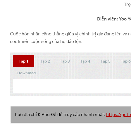
Trọ
Diễn viên: Yoo 
Cuộc hôn nhân căng thẳng giữa vị chính trị gia đang lên và 
cóc khiến cuộc sống của họ đảo lộn.
Tập 1
Tập 2
Tập 3
Tập 4
Tập 5
Tập 6
Download
Tập
Link 1
Lưu địa chỉ K Phụ Đề để truy cập nhanh nhất:
https://go
OneDrive
1