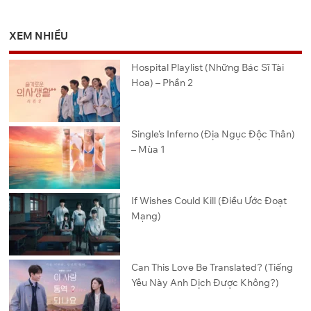
XEM NHIỀU
Hospital Playlist (Những Bác Sĩ Tài
Hoa) – Phần 2
Single’s Inferno (Địa Ngục Độc Thân)
– Mùa 1
If Wishes Could Kill (Điều Ước Đoạt
Mạng)
Can This Love Be Translated? (Tiếng
Yêu Này Anh Dịch Được Không?)