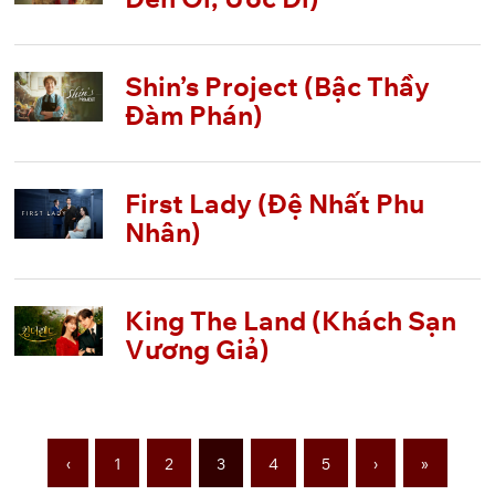
Shin’s Project (Bậc Thầy
Đàm Phán)
First Lady (Đệ Nhất Phu
Nhân)
King The Land (Khách Sạn
Vương Giả)
‹
1
2
3
4
5
›
»